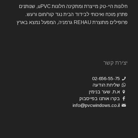
חלונות היי-טק מייצרת ומתקינה חלונות uPVC, שנותנים
פתרון מוכח ואיכותי לבידוד הבית נגד קור/חום ורעש.
פרופילים מתוצרת REHAU גרמניה, המפעל נמצא בארץ
יצירת קשר
02-656-55-75
שליחת הודעה
א.ת. שער בנימין
בקרו אותנו בפייסבוק
info@pvcwindows.co.il