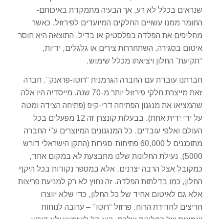
שנראים בכלל לא רע, אך הבעיה מתמקדת באיכותם-
החומר ממנו עשויים החלקים המיועדים לפירזול. כאשר
מחליפים את הפלדה בפלסטיק או בדיל, התוצאה היא חוסר
איטום בסגירה, השתחררות צירים או גלגלים, ידיות,
“תקיעת” החלון ויציאתו מכלל שימוש.
חברתנו עובדת עם החברה הגרמנית “רוטו-פראנק”. חברה
זאת מייצרת חלקי פירזול יותר מ-70 שנה. מייסדיה היו אלה
שהמציאו את מנגנון הפתיחה דרי-קיפ (פתיחה הצידה ומטה
על ידי ידית אחת). בבעלות קונצרן זה 12 מפעלים בכל
העולם ואלפי עובדים. כל המנגנונים המיוצרים ע”י החברה
מתוכננים ל 60,000 פתיחות-סגירות (התקן הישראלי דורש
5000). נעילת החלונות שלנו מתבצעת לא במקום אחד,
כמקובל אצל הרבה יצרנים, אלא במספר נקודות בכל היקף
החלון, כמו בדלתות הפלדה. זה נחוץ לא רק למניעת פריצות
אלא גם לאיטום אחיד של כל החלון, כדי שלא יווצרו
חריצים לחדירת הרוח. פרזול “רוטו” – ערובה לנוחות