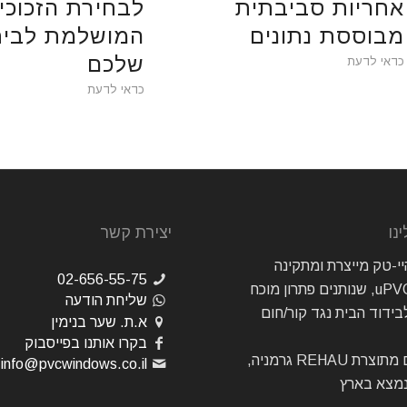
אחריות סביבתית
לבחירת הזכוכי
מבוססת נתונים
המושלמת לבית
שלכם
כדאי לדעת
כדאי לדעת
נו
יצירת קשר
יי-טק מייצרת ומתקינה
02-656-55-75
חלונות uPVC, שנותנים פתרון מוכח
שליחת הודעה
לבידוד הבית נגד קור/חום
א.ת. שער בנימין
בקרו אותנו בפייסבוק
פרופילים מתוצרת REHAU גרמניה,
info@pvcwindows.co.il
מצא בארץ