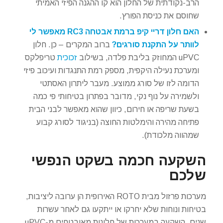
הרב-נקודתית של החלון הוא קו ההגנה הפיזי האמיתי
שחוסם את כניסת הפורץ.
האם חלון דריי קיפ ברמת אבטחה RC3 מאפשר לי
לוותר על התקנת סורגים?
ברוב המקרים – כן. חלון
uPVC המחוזק בליבת פלדה, בשילוב
זכוכית
טריפלקס
ומערכת נעילה היקפית, מספק רמת התנגדות ועיכוב פיזי
הדומה לזו של סורג ממוצע. מעבר ליתרון האסתטי
ולשמירה על נוף נקי, מדובר בפתרון בטיחותי פי כמה
בשעת שריפה או חירום, כיוון שהוא מאפשר לבני הבית
פתיחה מהירה והימלטות החוצה (בניגוד לסורג קבוע
שמהווה מלכודת).
השקעה חכמה בשקט הנפשי
שלכם
מערכות פרזול מבית ROTO האירופית הן ערובה ליציבות,
בטיחות ונוחות שלא יחרקו או ייתקעו גם לאחר עשרות
שנים. השקעה במערכות של חלונות מאובטחים מ-uPVC