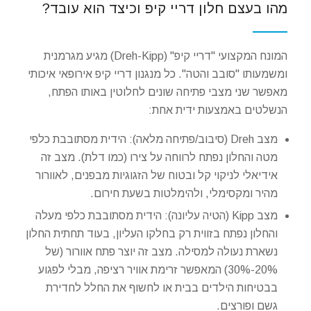
מהו בעצם חלון דריי קיפ וכיצד הוא עובד?
המונח המקצועי "דריי קיפ" (Dreh-Kipp) מגיע מגרמנית
ומשמעותו "סובב והטה". כל מנגנון דריי קיפ אירופאי איכותי
מאפשר שני מצבי פתיחה שונים לחלוטין באותו הפתח,
הנשלטים באמצעות ידית אחת:
מצב Dreh (סיבוב/פתיחה מלאה): הידית מסתובבת כלפי
מטה והחלון נפתח לרווחה על צירו (כמו דלת). מצב זה
אידיאלי לניקוי קל ובטוח של הזגוגיות מבפנים, לאוורור
מהיר ומקסימלי, ולהימלטות בשעת חירום.
מצב Kipp (הטיה עליונה): הידית מסתובבת כלפי מעלה
והחלון נפתח בזווית רק בחלקו העליון, בעוד תחתית החלון
נשארת נעולה למסילה. מצב זה יוצר פתח אוורור (של
20%-30%) המאפשר זרימת אוויר רציפה, מבלי לפגוע
בבטיחות הילדים בבית או לחשוף את החלל לחדירת
גשם ופורצים.