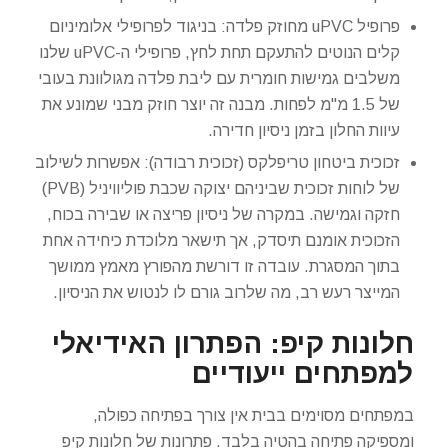
פרופיל uPVC מחוזק פלדה: בניגוד לפרופילי אלומיניום
קלים הנוטים להתעקם תחת לחץ, פרופילי ה-uPVC שלנו
משלבים גמישות חומרית עם ליבת פלדה מגולוונת בעובי
של 1.5 מ"מ לפחות. מבנה זה יוצר חוזק מבני שמונע את
עיוות החלון בזמן ניסיון חדירה.
זכוכית ביטחון טריפלקס (זכוכית רבודה): אפשרות לשילוב
של לוחות זכוכית שביניהם יצוקה שכבת פוליוויניל (PVB)
חזקה וגמישה. במקרה של ניסיון פריצה או שבירה בכוח,
הזכוכית אומנם תיסדק, אך תישאר מלוכדת כיחידה אחת
בתוך המסגרת. עובדה זו דורשת מהפורץ מאמץ ממושך
המייצר רעש רב, מה שלרוב גורם לו לנטוש את הניסיון.
חלונות קיפ: הפתרון האידיאלי
למפתחים ייעודיים
במפתחים מסוימים בבית אין צורך בפתיחה כפולה,
ומספיקה פתיחה בהטיה בלבד. פתרונות של חלונות קיפ