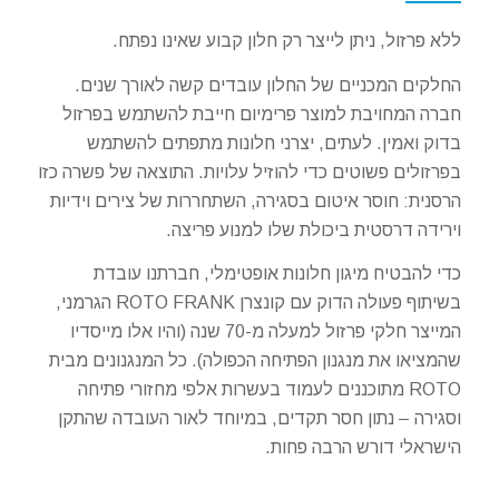
ללא פרזול, ניתן לייצר רק חלון קבוע שאינו נפתח.
החלקים המכניים של החלון עובדים קשה לאורך שנים.
חברה המחויבת למוצר פרימיום חייבת להשתמש בפרזול
בדוק ואמין. לעתים, יצרני חלונות מתפתים להשתמש
בפרזולים פשוטים כדי להוזיל עלויות. התוצאה של פשרה כזו
הרסנית: חוסר איטום בסגירה, השתחררות של צירים וידיות
וירידה דרסטית ביכולת שלו למנוע פריצה.
כדי להבטיח מיגון חלונות אופטימלי, חברתנו עובדת
בשיתוף פעולה הדוק עם קונצרן ROTO FRANK הגרמני,
המייצר חלקי פרזול למעלה מ-70 שנה (והיו אלו מייסדיו
שהמציאו את מנגנון הפתיחה הכפולה). כל המנגנונים מבית
ROTO מתוכננים לעמוד בעשרות אלפי מחזורי פתיחה
וסגירה – נתון חסר תקדים, במיוחד לאור העובדה שהתקן
הישראלי דורש הרבה פחות.