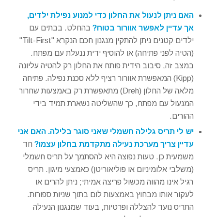
האם ניתן לנעול את החלון כדי למנוע נפילת ילדים,
אך עדיין לאפשר אוורור בטוח?
בהחלט. בבתים עם
ילדים קטנים ניתן להתקין מנגנון חכם הנקרא "Tilt-First"
(הטיה לפני פתיחה) או להוסיף ידית ננעלת עם מפתח.
במצב זה, סיבוב הידית פותח את החלון רק להטיה עליונה
(Kipp) המאפשרת אוורור רציף ללא סכנת נפילה. פתיחה
מלאה של החלון (Dreh) מתאפשרת רק באמצעות שחרור
המנעול עם מפתח, כך שהשליטה נשארת תמיד בידי
ההורים.
יש לי תריס גלילה חשמלי שאני סוגר בלילה. האם אני
עדיין צריך מערכת נעילה מתקדמת בחלון עצמו?
חד
משמעית כן. טעות נפוצה היא להסתמך על תריס חשמלי
(משלבי אלומיניום או פוליאוריטן) כאמצעי מיגון. תריס
רגיל אינו מהווה מכשול פריצה אמיתי; ניתן להרים או
לעקור אותו מבחוץ באמצעות לום בתוך שניות ספורות.
התריס נועד להצללה ופרטיות, בעוד שמנגנון הנעילה