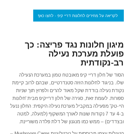
לקריאה על מחירים לחלונות דריי קיפ - לחצו כאן!
מיגון חלונות נגד פריצה: כך
פועלת מערכת נעילה
רב-נקודתית
הסוד של חלון דריי קיפ מאובטח טמון במערכת הנעילה
שלו. בניגוד לחלונות הזזה סטנדרטיים, שבהם לרוב קיימת
נקודת נעילה בודדת שקל מאוד להרים ולפרוץ תוך שניות
ספורות. לעומת זאת, סגירה של חלון דרייקיפ מבית 'חלונות
היי-טק' מפעילה במקביל מערכת נעילה היקפית: החלון ננעל
ב-4 עד 7 נקודות שונות לאורך המשקוף (למעלה, למטה
ובצדדים) – ממש כמו מנגנון של דלת פלדה משוריינת.
הנעילות עצמן מבוססות על טכנולוגיית Mushroom Cams –