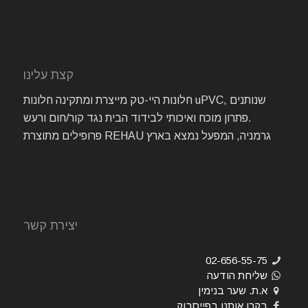
קצת עלינו
חלונות היי-טק מייצרת ומתקינה חלונות uPVC, שנותנים
פתרון מוכח ואיכותי לבידוד הבית נגד קור/חום ורעש.
פרופילים מתוצרת REHAU גרמניה, המפעל נמצא בארץ
יצירת קשר
02-656-55-75
שליחת הודעה
א.ת. שער בנימין
בקרו אותנו בפייסבוק